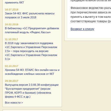
предварительной оплаты ин
применять ККТ
Финансовое ведомство разъ
16.07.2018
при перечислении аванса ин
Закон 54-ФЗ: ФНС разъяснила нюансы
принять к вычету в том нал
поправок от 3 июля 2018
соответствующие товары (ра
16.02.2018
В библиотеку «1С:Предприятия» добавили
Возврат к списку
платежный модуль «Яндекс.Кассы»
11.10.2017
В 2018 году заканчивается поддержка
«1С:Зарплата и Управление Персоналом
2.5» – пора переходить на версию
«1С:Зарплата и Управление Персоналом
3.1»
02.10.2017
Хроники 54-ФЗ: ЕГАИС без онлайн-кассы и
освобождение хлебных киосков от ККТ
29.09.2017
Выпущена версия 2.0.66.38 конфигурации
"Бухгалтерия предприятия" (версии
ПРОФ, КОРП и базовая) (обновлена
форма 4-ФСС и др.)
Все новости >