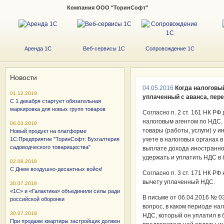
Компания ООО "ТоринСофт"
Аренда 1С
Веб-сервисы 1С
Сопровождение 1С
Новости
04.05.2016
Когда налоговый
01.12.2019
уплаченный с аванса, пер
С 1 декабря стартует обязательная
маркировка для новых групп товаров
Согласно п. 2 ст. 161 НК Р
налоговым агентом по НДС,
06.03.2019
товары (работы, услуги) у 
Новый продукт на платформе
1С:Предприятие "ТоринСофт: Бухгалтерия
учете в налоговых органах 
садоводческого товарищества"
выплате дохода иностранно
удержать и уплатить НДС в 
02.08.2018
С Днем воздушно-десантных войск!
Согласно п. 3 ст. 171 НК РФ
вычету уплаченный НДС.
30.07.2018
«1С» и «Галактика» объединили силы ради
В письме от 06.04.2016 № 
российской оборонки
вопрос, в каком периоде на
30.07.2018
НДС, который он уплатил в
При продаже квартиры застройщик должен