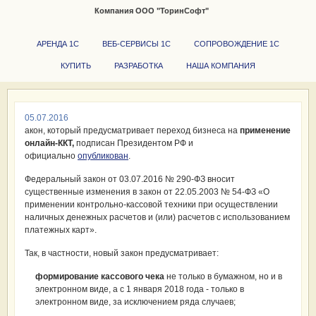
Компания ООО "ТоринСофт"
+7 (351) 723-03-48
850045
АРЕНДА 1С
ВЕБ-СЕРВИСЫ 1С
СОПРОВОЖДЕНИЕ 1С
КУПИТЬ
РАЗРАБОТКА
НАША КОМПАНИЯ
05.07.2016
акон, который предусматривает переход бизнеса на
применение
онлайн-ККТ,
подписан Президентом РФ и
официально
опубликован
.
Федеральный закон от 03.07.2016 № 290-ФЗ
вносит
существенные изменения
в закон от 22.05.2003 № 54-ФЗ «О
применении контрольно-кассовой техники при осуществлении
наличных денежных расчетов и (или) расчетов с использованием
платежных карт».
Так, в частности, новый закон предусматривает:
формирование кассового чека
не только в бумажном, но и в
электронном виде, а с 1 января 2018 года - только в
электронном виде, за исключением ряда случаев;