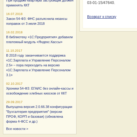
При продаже квартиры застройщик должен
03-01-15/47640.
применять ККТ
16.07.2018
Возврат к списку
Закон 54-ФЗ: ФНС разъяснила нюансы
поправок от 3 июля 2018
16.02.2018
В библиотеку «1С:Предприятия» добавили
платежный модуль «Яндекс.Кассы»
11.10.2017
В 2018 году заканчивается поддержка
«1С:Зарплата и Управление Персоналом
2.5» – пора переходить на версию
«1С:Зарплата и Управление Персоналом
3.1»
02.10.2017
Хроники 54-ФЗ: ЕГАИС без онлайн-кассы и
освобождение хлебных киосков от ККТ
29.09.2017
Выпущена версия 2.0.66.38 конфигурации
"Бухгалтерия предприятия" (версии
ПРОФ, КОРП и базовая) (обновлена
форма 4-ФСС и др.)
Все новости >