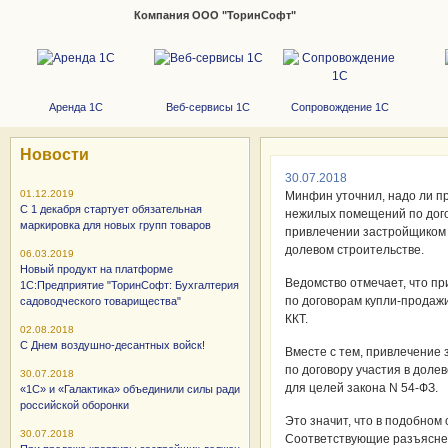
Компания ООО "ТоринСофт"
Аренда 1С
Веб-сервисы 1С
Сопровождение 1С
Новости
30.07.2018
01.12.2019
Минфин уточнил, надо ли п
С 1 декабря стартует обязательная
нежилых помещений по дого
маркировка для новых групп товаров
привлечении застройщиком 
долевом строительстве.
06.03.2019
Новый продукт на платформе
Ведомство отмечает, что п
1С:Предприятие "ТоринСофт: Бухгалтерия
по договорам купли-продаж
садоводческого товарищества"
ККТ.
02.08.2018
С Днем воздушно-десантных войск!
Вместе с тем, привлечение
по договору участия в доле
30.07.2018
для целей закона N 54-ФЗ.
«1С» и «Галактика» объединили силы ради
российской оборонки
Это значит, что в подобном
30.07.2018
Соответствующие разъяснен