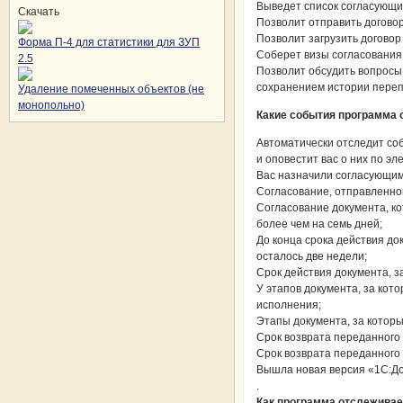
Выведет список согласующи
Скачать
Позволит отправить договор
Позволит загрузить договор
Форма П-4 для статистики для ЗУП
Соберет визы согласования
2.5
Позволит обсудить вопросы 
сохранением истории перепи
Удаление помеченных объектов (не
монопольно)
Какие события программа 
Автоматически отследит со
и оповестит вас о них по эл
Вас назначили согласующим
Согласование, отправленно
Согласование документа, ко
более чем на семь дней;
До конца срока действия до
осталось две недели;
Срок действия документа, з
У этапов документа, за кот
исполнения;
Этапы документа, за которы
Срок возврата переданного 
Срок возврата переданного 
Вышла новая версия «1С:До
.
Как программа отслеживае