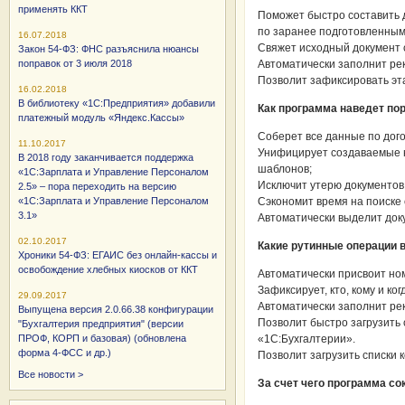
применять ККТ
Поможет быстро составить 
по заранее подготовленны
16.07.2018
Свяжет исходный документ 
Закон 54-ФЗ: ФНС разъяснила нюансы
поправок от 3 июля 2018
Автоматически заполнит ре
Позволит зафиксировать эт
16.02.2018
В библиотеку «1С:Предприятия» добавили
Как программа наведет пор
платежный модуль «Яндекс.Кассы»
Соберет все данные по дого
11.10.2017
Унифицирует создаваемые 
В 2018 году заканчивается поддержка
шаблонов;
«1С:Зарплата и Управление Персоналом
Исключит утерю документов
2.5» – пора переходить на версию
«1С:Зарплата и Управление Персоналом
Сэкономит время на поиске
3.1»
Автоматически выделит док
02.10.2017
Какие рутинные операции в
Хроники 54-ФЗ: ЕГАИС без онлайн-кассы и
освобождение хлебных киосков от ККТ
Автоматически присвоит но
Зафиксирует, кто, кому и ко
29.09.2017
Автоматически заполнит ре
Выпущена версия 2.0.66.38 конфигурации
Позволит быстро загрузить с
"Бухгалтерия предприятия" (версии
ПРОФ, КОРП и базовая) (обновлена
«1С:Бухгалтерии».
форма 4-ФСС и др.)
Позволит загрузить списки 
Все новости >
За счет чего программа со