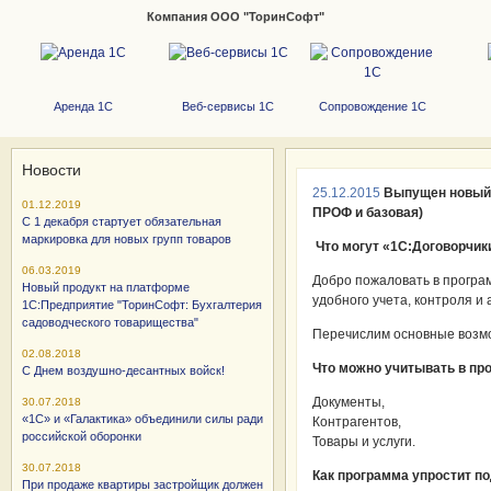
Компания ООО "ТоринСофт"
Аренда 1С
Веб-сервисы 1С
Сопровождение 1С
Новости
25.12.2015
Выпущен новый 
01.12.2019
ПРОФ и базовая)
С 1 декабря стартует обязательная
маркировка для новых групп товаров
Что могут «1С:Договорчик
06.03.2019
Добро пожаловать в програ
Новый продукт на платформе
удобного учета, контроля и
1С:Предприятие "ТоринСофт: Бухгалтерия
садоводческого товарищества"
Перечислим основные возмо
02.08.2018
Что можно учитывать в пр
С Днем воздушно-десантных войск!
Документы,
30.07.2018
«1С» и «Галактика» объединили силы ради
Контрагентов,
российской оборонки
Товары и услуги.
30.07.2018
Как программа упростит по
При продаже квартиры застройщик должен