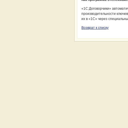
«1С:Договорчики» автомати
производительности ключев
их в «1С» через специальн
Возврат к списку