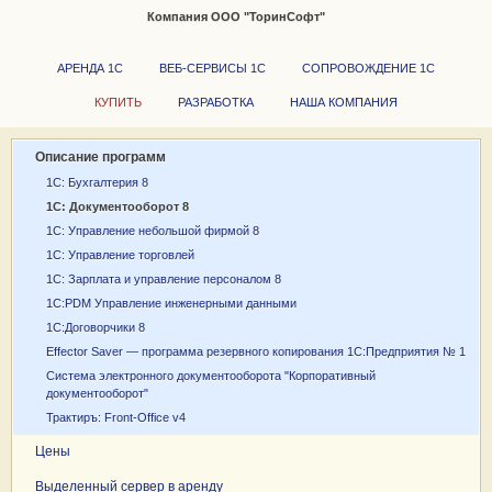
Компания ООО "ТоринСофт"
+7 (351) 723-03-48
850045
АРЕНДА 1С
ВЕБ-СЕРВИСЫ 1С
СОПРОВОЖДЕНИЕ 1С
КУПИТЬ
РАЗРАБОТКА
НАША КОМПАНИЯ
Описание программ
1С: Бухгалтерия 8
1С: Документооборот 8
1С: Управление небольшой фирмой 8
1С: Управление торговлей
1С: Зарплата и управление персоналом 8
1С:PDM Управление инженерными данными
1С:Договорчики 8
Effector Saver — программа резервного копирования 1С:Предприятия № 1
Система электронного документооборота "Корпоративный
документооборот"
Трактиръ: Front-Office v4
Цены
Выделенный сервер в аренду