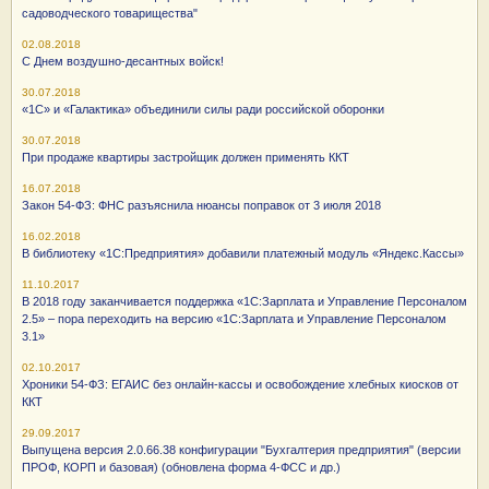
садоводческого товарищества"
02.08.2018
С Днем воздушно-десантных войск!
30.07.2018
«1С» и «Галактика» объединили силы ради российской оборонки
30.07.2018
При продаже квартиры застройщик должен применять ККТ
16.07.2018
Закон 54-ФЗ: ФНС разъяснила нюансы поправок от 3 июля 2018
16.02.2018
В библиотеку «1С:Предприятия» добавили платежный модуль «Яндекс.Кассы»
11.10.2017
В 2018 году заканчивается поддержка «1С:Зарплата и Управление Персоналом
2.5» – пора переходить на версию «1С:Зарплата и Управление Персоналом
3.1»
02.10.2017
Хроники 54-ФЗ: ЕГАИС без онлайн-кассы и освобождение хлебных киосков от
ККТ
29.09.2017
Выпущена версия 2.0.66.38 конфигурации "Бухгалтерия предприятия" (версии
ПРОФ, КОРП и базовая) (обновлена форма 4-ФСС и др.)