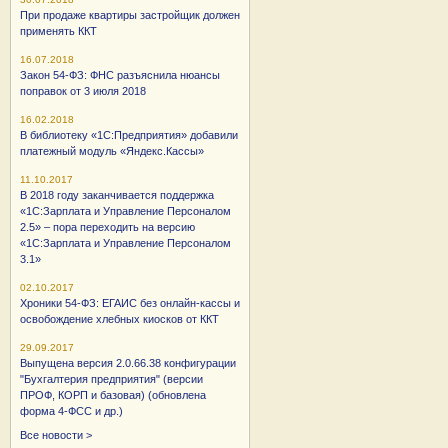
При продаже квартиры застройщик должен
применять ККТ
16.07.2018
Закон 54-ФЗ: ФНС разъяснила нюансы
поправок от 3 июля 2018
16.02.2018
В библиотеку «1С:Предприятия» добавили
платежный модуль «Яндекс.Кассы»
11.10.2017
В 2018 году заканчивается поддержка
«1С:Зарплата и Управление Персоналом
2.5» – пора переходить на версию
«1С:Зарплата и Управление Персоналом
3.1»
02.10.2017
Хроники 54-ФЗ: ЕГАИС без онлайн-кассы и
освобождение хлебных киосков от ККТ
29.09.2017
Выпущена версия 2.0.66.38 конфигурации
"Бухгалтерия предприятия" (версии
ПРОФ, КОРП и базовая) (обновлена
форма 4-ФСС и др.)
Все новости >