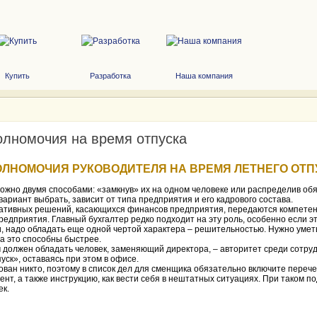
Купить
Разработка
Наша компания
олномочия на время отпуска
ОЛНОМОЧИЯ РУКОВОДИТЕЛЯ НА ВРЕМЯ ЛЕТНЕГО ОТП
ожно двумя способами: «замкнув» их на одном человеке или распределив об
вариант выбрать, зависит от типа предприятия и его кадрового состава.
тивных решений, касающихся финансов предприятия, передаются компетен
едприятия. Главный бухгалтер редко подходит на эту роль, особенно если э
и, надо обладать еще одной чертой характера – решительностью. Нужно умет
а это способны быстрее.
 должен обладать человек, заменяющий директора, – авторитет среди сотруд
уск», оставаясь при этом в офисе.
ван никто, поэтому в список дел для сменщика обязательно включите перече
нт, а также инструкцию, как вести себя в нештатных ситуациях. При таком п
ек.