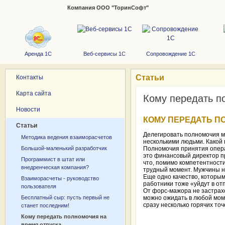
Компания ООО "ТоринСофт"
Аренда 1С
Веб-сервисы 1С
Сопровождение 1С
Статьи
Контакты
Карта сайта
Кому передать п
Новости
КОМУ ПЕРЕДАТЬ П
Статьи
Делегировать полномочия м
Методика ведения взаиморасчетов
несколькими людьми. Какой 
Большой-маленький разработчик
Полномочия принятия опера
это финансовый директор пр
Программист в штат или
что, помимо компетентност
внедренческая компания?
трудный момент. Мужчины н
Еще одно качество, которым
Взаиморасчеты - руководство
работники тоже «уйдут в отп
пользователя
От форс-мажора не застрахо
Бесплатный сыр: пусть первый не
можно ожидать в любой моме
сразу несколько горячих точ
станет последним!
Кому передать полномочия на
время отпуска