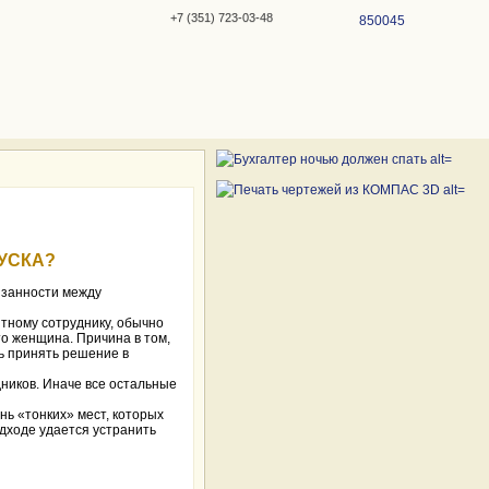
+7 (351) 723-03-48
850045
УСКА?
язанности между
тному сотруднику, обычно
то женщина. Причина в том,
ь принять решение в
ников. Иначе все остальные
нь «тонких» мест, которых
одходе удается устранить